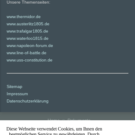
Unsere Themenseiten:
www.thermidor.de
www.austerlitz1805.de
www.trafalgar1805.de
www.waterloo1815.de
www.napoleon-forum.de
www.line-of-battle.de
www.uss-constitution.de
Sitemap
Impressum
Datenschutzerklärung
Home
Dokumente
Diese Webseite verwendet Cookies, um Ihnen den
© 2021 Line of Battle * Banner: Battle of Waterloo von William Sadler
bestmöglichen Service zu gewährleisten. Durch